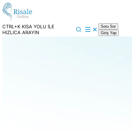
CTRL+K KISA YOLU İLE
Soru Sor
HIZLICA ARAYIN
Giriş Yap