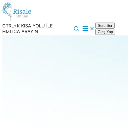
CTRL+K KISA YOLU İLE
Soru Sor
HIZLICA ARAYIN
Giriş Yap