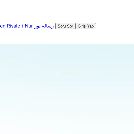
şen
Risale-i Nur
رساله نور
Soru Sor
Giriş Yap