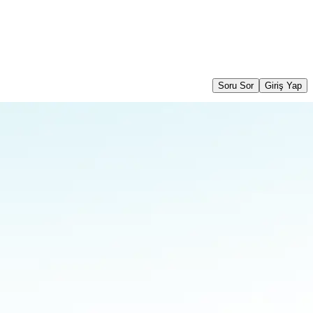
Soru Sor
Giriş Yap