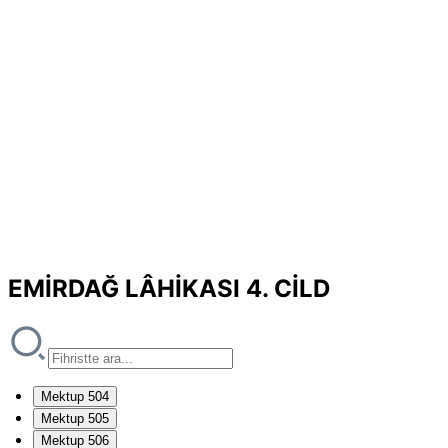
EMİRDAĞ LÂHİKASI 4. CİLD
Mektup 504
Mektup 505
Mektup 506