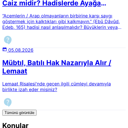
Caiz midir? Hadislerde Ayağa
Kalkmanın Hükmü
“Acemlerin / Arap olmayanların birbirine karşı saygı
göstermek için kalktıkları gibi kalkmayın.” (Ebû Dâvûd,
Edeb, 165) hadisi nasıl anlaşılmalıdır? Büyüklerin veya
saygı duyulan kimselerin karşısında ayağa kalkmak bu
hadise aykırı mıdır? Günümüzde büyük zatlara ve
hocalara saygı göstermek amacıyla ayağa kalkmanın
hükmü nedir?
05.08.2026
Mübtıl, Batılı Hak Nazarıyla Alır /
Lemaat
Lemaat Risalesi'nde geçen ilgili cümleyi devamıyla
birlikte izah eder misiniz?
Tümünü görüntüle
Konular