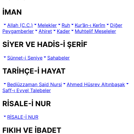
İMAN
Allah (C.C.)
Melekler
Ruh
Kur’ân-ı Kerîm
Diğer
Peygamberler
Ahiret
Kader
Muhtelif Meseleler
SİYER VE HADİS-İ ŞERİF
Sünnet-i Seniye
Sahabeler
TARİHÇE-İ HAYAT
Bediüzzaman Said Nursi
Ahmed Hüsrev Altınbaşak
Saff-ı Evvel Talebeler
RİSALE-İ NUR
RİSALE-İ NUR
FIKIH VE İBADET