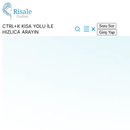
CTRL+K KISA YOLU İLE
Soru Sor
HIZLICA ARAYIN
Giriş Yap