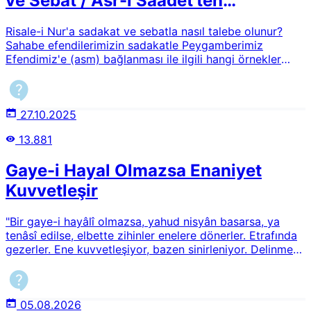
ve Sebat / Asr-ı Saadet'ten
Günümüze Örnekler
Risale-i Nur'a sadakat ve sebatla nasıl talebe olunur?
Sahabe efendilerimizin sadakatle Peygamberimiz
Efendimiz'e (asm) bağlanması ile ilgili hangi örnekler
verilebilir? Asr-ı Saadet'ten günümüze doğru başka hangi
örnekler verilebilir?
27.10.2025
13.881
Gaye-i Hayal Olmazsa Enaniyet
Kuvvetleşir
"Bir gaye-i hayâlî olmazsa, yahud nisyân basarsa, ya
tenâsî edilse, elbette zihinler enelere dönerler. Etrafında
gezerler. Ene kuvvetleşiyor, bazen sinirleniyor. Delinmez
nahnü olsun. Enesini sevenler, başkaları sevmezler."
Lemaatte geçen bu ifadeleri izah edebilir misiniz?
05.08.2026