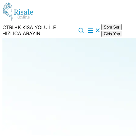
CTRL+K KISA YOLU İLE
Soru Sor
HIZLICA ARAYIN
Giriş Yap