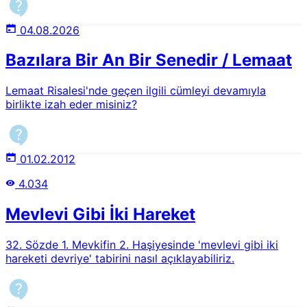
04.08.2026
Bazılara Bir An Bir Senedir / Lemaat
Lemaat Risalesi'nde geçen ilgili cümleyi devamıyla
birlikte izah eder misiniz?
01.02.2012
4.034
Mevlevi Gibi İki Hareket
32. Sözde 1. Mevkifin 2. Haşiyesinde 'mevlevi gibi iki
hareketi devriye' tabirini nasıl açıklayabiliriz.