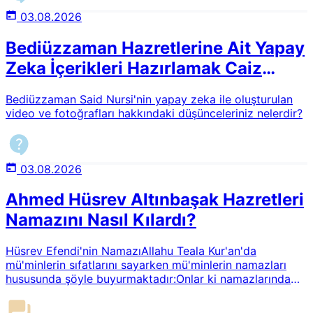
03.08.2026
Bediüzzaman Hazretlerine Ait Yapay
Zeka İçerikleri Hazırlamak Caiz
midir?
Bediüzzaman Said Nursi'nin yapay zeka ile oluşturulan
video ve fotoğrafları hakkındaki düşünceleriniz nelerdir?
03.08.2026
Ahmed Hüsrev Altınbaşak Hazretleri
Namazını Nasıl Kılardı?
Hüsrev Efendi'nin NamazıAllahu Teala Kur'an'da
mü'minlerin sıfatlarını sayarken mü'minlerin namazları
hususunda şöyle buyurmaktadır:Onlar ki namazlarında
huşu içindedirler.1Resul-i Ekrem (asm) da ihsan makamını
şöyle tarif buyurmaktadır:Allah'a O'nu görüyormuşsun