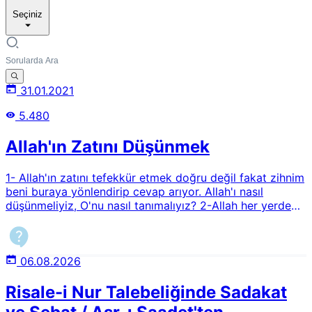
Seçiniz
31.01.2021
5.480
Allah'ın Zatını Düşünmek
1- Allah'ın zatını tefekkür etmek doğru değil fakat zihnim
beni buraya yönlendirip cevap arıyor. Allah'ı nasıl
düşünmeliyiz, O'nu nasıl tanımalıyız? 2-Allah her yerdedir
sözü doğru mudur? Zaman, mekan ve alem algısını
kafamda nasıl oluşturmalıyım? 3-Ruh dediğimiz nedir ve
kalu bela tam olarak nedir?
06.08.2026
Risale-i Nur Talebeliğinde Sadakat