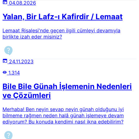
04.08.2026
Yalan, Bir Lafz-ı Kafirdir / Lemaat
Lemaat Risalesi'nde geçen ilgili cümleyi devamıyla
birlikte izah eder misiniz?
24.11.2023
1.314
Bile Bile Günah İşlemenin Nedenleri
ve Çözümleri
Merhaba! Ben neyin sevap neyin günah olduğunu iyi
bilmeme rağmen neden halâ günah işlemeye devam
ediyorum? Bu konuda kendimi nasıl ikna edebilirim?