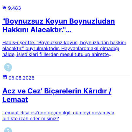
9.483
"Boynuzsuz Koyun Boynuzludan
Hakkını Alacaktır."
Hadisi/Hayvanların Mesuliyeti
Hadis-i şerifte, “Boynuzsuz koyun, boynuzludan hakkını
alacaktır.” buyrulmaktadır. Hayvanlarda akıl olmadığı
hâlde, işledikleri fiillerden mesul tutulup ahirette
birbirlerinden nasıl hak talep edebileceklerdir? Ayrıca
yırtıcı hayvanların başka hayvanları yemesi haram mıdır?
05.08.2026
Acz ve Cez' Biçarelerin Kârıdır /
Lemaat
Lemaat Risalesi'nde geçen ilgili cümleyi devamıyla
birlikte izah eder misiniz?