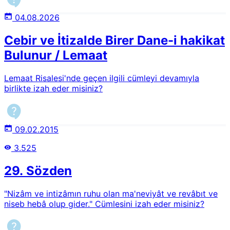
04.08.2026
Cebir ve İtizalde Birer Dane-i hakikat
Bulunur / Lemaat
Lemaat Risalesi'nde geçen ilgili cümleyi devamıyla
birlikte izah eder misiniz?
09.02.2015
3.525
29. Sözden
"Nizâm ve intizâmın ruhu olan ma'neviyât ve revâbıt ve
niseb hebâ olup gider." Cümlesini izah eder misiniz?