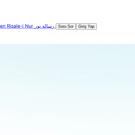
şen
Risale-i Nur
رساله نور
Soru Sor
Giriş Yap