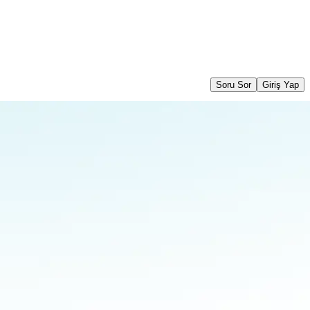
Soru Sor
Giriş Yap