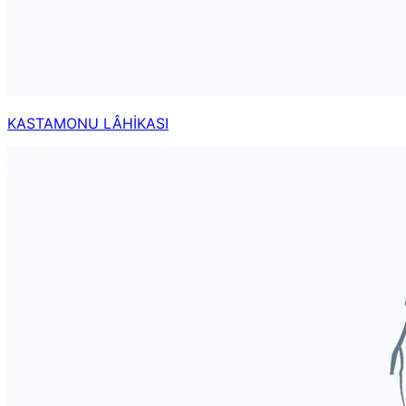
KASTAMONU LÂHİKASI