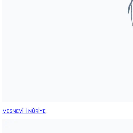
MESNEVÎ-İ NÛRİYE