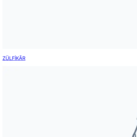
ZÜLFİKĀR