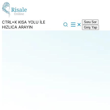
CTRL+K KISA YOLU İLE
Soru Sor
HIZLICA ARAYIN
Giriş Yap