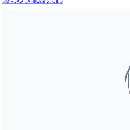
EMİRDAĞ LÂHİKASI 2. CİLD