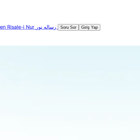
şen
Risale-i Nur
رساله نور
Soru Sor
Giriş Yap