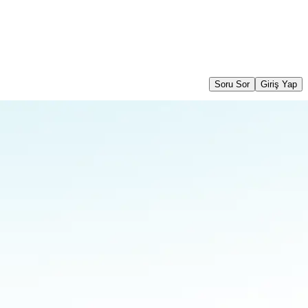
Soru Sor
Giriş Yap