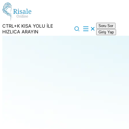
CTRL+K KISA YOLU İLE
Soru Sor
HIZLICA ARAYIN
Giriş Yap