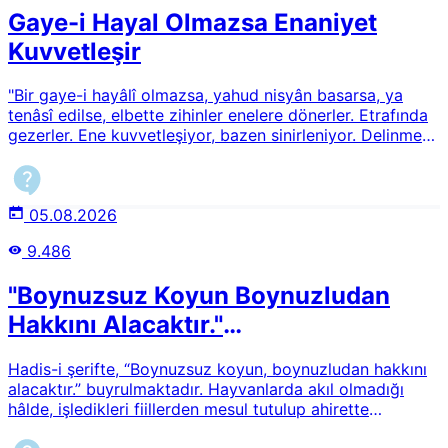
Gaye-i Hayal Olmazsa Enaniyet
Kuvvetleşir
"Bir gaye-i hayâlî olmazsa, yahud nisyân basarsa, ya
tenâsî edilse, elbette zihinler enelere dönerler. Etrafında
gezerler. Ene kuvvetleşiyor, bazen sinirleniyor. Delinmez
nahnü olsun. Enesini sevenler, başkaları sevmezler."
Lemaatte geçen bu ifadeleri izah edebilir misiniz?
05.08.2026
9.486
"Boynuzsuz Koyun Boynuzludan
Hakkını Alacaktır."
Hadisi/Hayvanların Mesuliyeti
Hadis-i şerifte, “Boynuzsuz koyun, boynuzludan hakkını
alacaktır.” buyrulmaktadır. Hayvanlarda akıl olmadığı
hâlde, işledikleri fiillerden mesul tutulup ahirette
birbirlerinden nasıl hak talep edebileceklerdir? Ayrıca