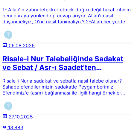
1- Allah'ın zatını tefekkür etmek doğru değil fakat zihnim
beni buraya yönlendirip cevap arıyor. Allah'ı nasıl
düşünmeliyiz, O'nu nasıl tanımalıyız? 2-Allah her yerdedir
sözü doğru mudur? Zaman, mekan ve alem algısını
kafamda nasıl oluşturmalıyım? 3-Ruh dediğimiz nedir ve
kalu bela tam olarak nedir?
06.08.2026
Risale-i Nur Talebeliğinde Sadakat
ve Sebat / Asr-ı Saadet'ten
Günümüze Örnekler
Risale-i Nur'a sadakat ve sebatla nasıl talebe olunur?
Sahabe efendilerimizin sadakatle Peygamberimiz
Efendimiz'e (asm) bağlanması ile ilgili hangi örnekler
verilebilir? Asr-ı Saadet'ten günümüze doğru başka hangi
örnekler verilebilir?
27.10.2025
13.883