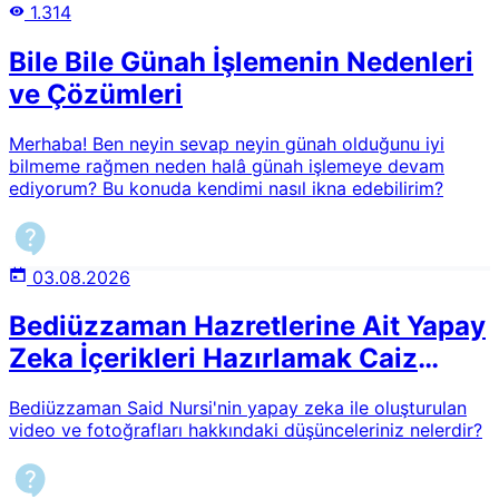
1.314
Bile Bile Günah İşlemenin Nedenleri
ve Çözümleri
Merhaba! Ben neyin sevap neyin günah olduğunu iyi
bilmeme rağmen neden halâ günah işlemeye devam
ediyorum? Bu konuda kendimi nasıl ikna edebilirim?
03.08.2026
Bediüzzaman Hazretlerine Ait Yapay
Zeka İçerikleri Hazırlamak Caiz
midir?
Bediüzzaman Said Nursi'nin yapay zeka ile oluşturulan
video ve fotoğrafları hakkındaki düşünceleriniz nelerdir?