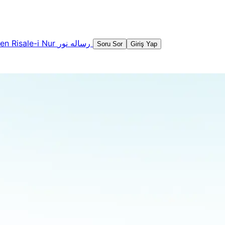
şen
Risale-i Nur
رساله نور
Soru Sor
Giriş Yap