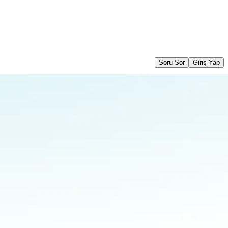
Soru Sor
Giriş Yap