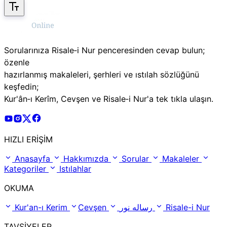
Sorularınıza Risale‑i Nur penceresinden cevap bulun;
özenle
hazırlanmış makaleleri, şerhleri ve ıstılah sözlüğünü
keşfedin;
Kur'ân‑ı Kerîm, Cevşen ve Risale‑i Nur'a tek tıkla ulaşın.
Risale Online Youtube Hesabı
Risale Online Instagram Hesabı
Risale Online X Hesabı
Risale Online Facebook Hesabı
HIZLI ERİŞİM
Anasayfa
Hakkımızda
Sorular
Makaleler
Kategoriler
Istılahlar
OKUMA
Kur'an-ı Kerim
Cevşen
رساله نور
Risale-i Nur
TAVSİYELER