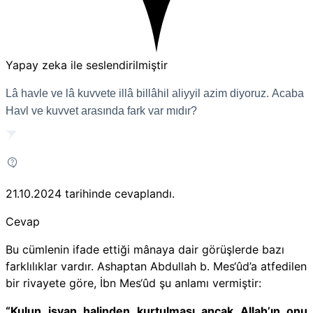
Yapay zeka ile seslendirilmiştir
Lâ havle ve lâ kuvvete illâ billâhil aliyyil azim diyoruz. Acaba
Havl ve kuvvet arasında fark var mıdır?
21.10.2024
tarihinde cevaplandı.
Cevap
Bu cümlenin ifade ettiği mânaya dair görüşlerde bazı
farklılıklar vardır. Ashaptan Abdullah b. Mes‘ûd’a atfedilen
bir rivayete göre, İbn Mes‘ûd şu anlamı vermiştir:
“Kulun isyan halinden kurtulması ancak Allah’ın onu