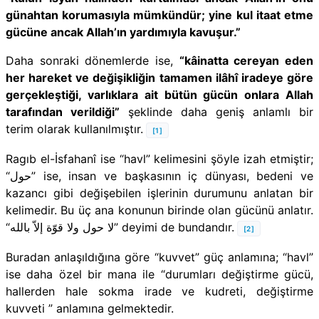
günahtan korumasıyla mümkündür; yine kul itaat etme
gücüne ancak Allah’ın yardımıyla kavuşur.”
Daha sonraki dönemlerde ise,
“kâinatta cereyan eden
her hareket ve değişikliğin tamamen ilâhî iradeye göre
gerçekleştiği, varlıklara ait bütün gücün onlara Allah
tarafından verildiği”
şeklinde daha geniş anlamlı bir
terim olarak kullanılmıştır.
[1]
Ragıb el-İsfahanî ise “havl” kelimesini şöyle izah etmiştir;
“حول” ise, insan ve başkasının iç dünyası, bedeni ve
kazancı gibi değişebilen işlerinin durumunu anlatan bir
kelimedir. Bu üç ana konunun birinde olan gücünü anlatır.
“لا حول ولا قوّة إلاّ بالله” deyimi de bundandır.
[2]
Buradan anlaşıldığına göre “kuvvet” güç anlamına; “havl”
ise daha özel bir mana ile “durumları değiştirme gücü,
hallerden hale sokma irade ve kudreti, değiştirme
kuvveti ” anlamına gelmektedir.