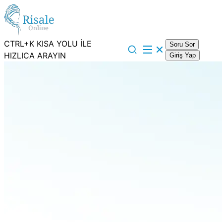
CTRL+K KISA YOLU İLE
Soru Sor
HIZLICA ARAYIN
Giriş Yap