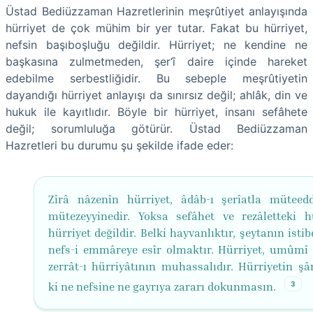
Üstad Bediüzzaman Hazretlerinin meşrûtiyet anlayışında
hürriyet de çok mühim bir yer tutar. Fakat bu hürriyet,
nefsin başıboşluğu değildir. Hürriyet; ne kendine ne
başkasına zulmetmeden, şer‘î daire içinde hareket
edebilme serbestliğidir. Bu sebeple meşrûtiyetin
dayandığı hürriyet anlayışı da sınırsız değil; ahlâk, din ve
hukuk ile kayıtlıdır. Böyle bir hürriyet, insanı sefâhete
değil; sorumluluğa götürür. Üstad Bediüzzaman
Hazretleri bu durumu şu şekilde ifade eder:
Zîrâ nâzenîn hürriyet, âdâb-ı şerîatla müteed
mütezeyyinedir. Yoksa sefâhet ve rezâletteki hü
hürriyet değildir. Belki hayvanlıktır, şeytanın istib
nefs-i emmâreye esîr olmaktır. Hürriyet, umûmî 
zerrât-ı hürriyâtının muhassalıdır. Hürriyetin şâ
3
ki ne nefsine ne gayrıya zararı dokunmasın.