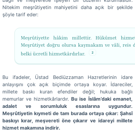
bağlı ve meşveretle işleyen bir düzenin kurulmasıdır.
Nitekim meşrûtiyetin mahiyetini daha açık bir şekilde
şöyle tarif eder:
Meşrûtiyette hâkim millettir. Hükûmet hizmet
Meşrûtiyet doğru olursa kaymakam ve vâli, reis de
2
belki ücretli hizmetkârdırlar.
Bu ifadeler, Üstad Bediüzzaman Hazretlerinin idare
anlayışını çok açık biçimde ortaya koyar. İdareciler,
millete baskı kuran efendiler değil; hukuka bağlı
memurlar ve hizmetkârlardır.
Bu ise İslâm’daki emanet,
adalet ve sorumluluk esaslarına uygundur.
Meşrûtiyetin kıymeti de tam burada ortaya çıkar: Şahsî
baskıyı kırar, meşvereti öne çıkarır ve idareyi millete
hizmet makamına indirir.