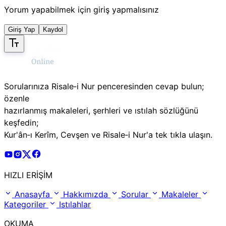
Yorum yapabilmek için giriş yapmalısınız
Giriş Yap
Kaydol
Sorularınıza Risale‑i Nur penceresinden cevap bulun;
özenle
hazırlanmış makaleleri, şerhleri ve ıstılah sözlüğünü
keşfedin;
Kur'ân‑ı Kerîm, Cevşen ve Risale‑i Nur'a tek tıkla ulaşın.
Risale Online Youtube Hesabı
Risale Online Instagram Hesabı
Risale Online X Hesabı
Risale Online Facebook Hesabı
HIZLI ERİŞİM
Anasayfa
Hakkımızda
Sorular
Makaleler
Kategoriler
Istılahlar
OKUMA