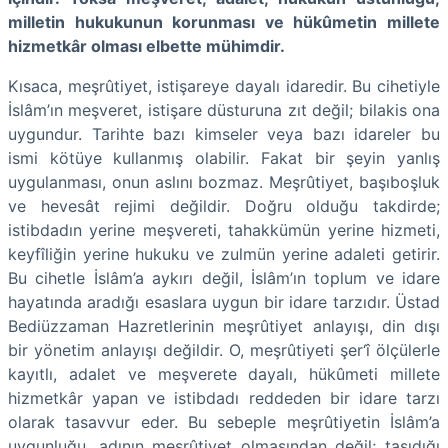
milletin hukukunun korunması ve hükûmetin millete
hizmetkâr olması elbette mühimdir.
Kısaca, meşrûtiyet, istişareye dayalı idaredir. Bu cihetiyle
İslâm’ın meşveret, istişare düsturuna zıt değil; bilakis ona
uygundur. Tarihte bazı kimseler veya bazı idareler bu
ismi kötüye kullanmış olabilir. Fakat bir şeyin yanlış
uygulanması, onun aslını bozmaz. Meşrûtiyet, başıboşluk
ve hevesât rejimi değildir. Doğru olduğu takdirde;
istibdadın yerine meşvereti, tahakkümün yerine hizmeti,
keyfîliğin yerine hukuku ve zulmün yerine adaleti getirir.
Bu cihetle İslâm’a aykırı değil, İslâm’ın toplum ve idare
hayatında aradığı esaslara uygun bir idare tarzıdır. Üstad
Bediüzzaman Hazretlerinin meşrûtiyet anlayışı, din dışı
bir yönetim anlayışı değildir. O, meşrûtiyeti şer‘î ölçülerle
kayıtlı, adalet ve meşverete dayalı, hükûmeti millete
hizmetkâr yapan ve istibdadı reddeden bir idare tarzı
olarak tasavvur eder. Bu sebeple meşrûtiyetin İslâm’a
uygunluğu, adının meşrûtiyet olmasından değil; taşıdığı