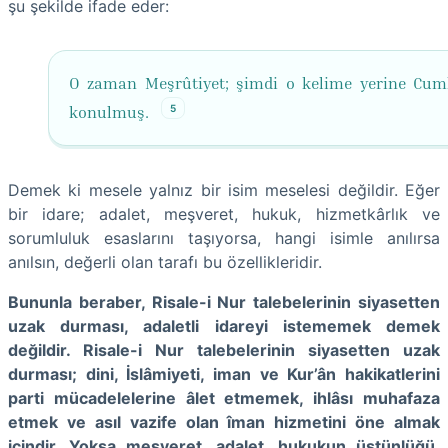
şu şekilde ifade eder:
O zaman Meşrûtiyet; şimdi o kelime yerine Cum
5
konulmuş.
Demek ki mesele yalnız bir isim meselesi değildir. Eğer
bir idare; adalet, meşveret, hukuk, hizmetkârlık ve
sorumluluk esaslarını taşıyorsa, hangi isimle anılırsa
anılsın, değerli olan tarafı bu özellikleridir.
Bununla beraber, Risale-i Nur talebelerinin siyasetten
uzak durması, adaletli idareyi istememek demek
değildir. Risale-i Nur talebelerinin siyasetten uzak
durması; dini, İslâmiyeti, iman ve Kur’ân hakikatlerini
parti mücadelelerine âlet etmemek, ihlâsı muhafaza
etmek ve asıl vazife olan îman hizmetini öne almak
içindir. Yoksa meşveret, adalet, hukukun üstünlüğü,