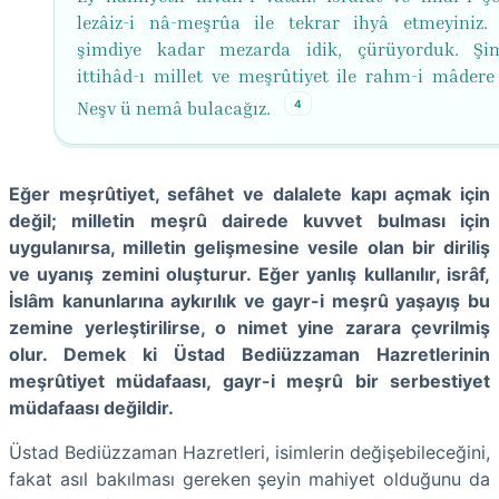
lezâiz-i nâ-meşrûa ile tekrar ihyâ etmeyiniz
şimdiye kadar mezarda idik, çürüyorduk. Şi
ittihâd-ı millet ve meşrûtiyet ile rahm-i mâdere 
4
Neşv ü nemâ bulacağız.
Eğer meşrûtiyet, sefâhet ve dalalete kapı açmak için
değil; milletin meşrû dairede kuvvet bulması için
uygulanırsa, milletin gelişmesine vesile olan bir diriliş
ve uyanış zemini oluşturur. Eğer yanlış kullanılır, isrâf,
İslâm kanunlarına aykırılık ve gayr-i meşrû yaşayış bu
zemine yerleştirilirse, o nimet yine zarara çevrilmiş
olur. Demek ki Üstad Bediüzzaman Hazretlerinin
meşrûtiyet müdafaası, gayr-i meşrû bir serbestiyet
müdafaası değildir.
Üstad Bediüzzaman Hazretleri, isimlerin değişebileceğini,
fakat asıl bakılması gereken şeyin mahiyet olduğunu da