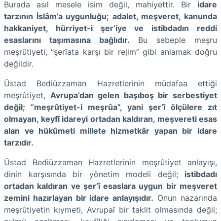
Burada asıl mesele isim değil, mahiyettir. Bir
idare
tarzının İslâm’a uygunluğu; adalet, meşveret, kanunda
hakkaniyet, hürriyet-i şer‘iye ve istibdadın reddi
esaslarını taşımasına bağlıdır.
Bu sebeple meşru
meşrûtiyeti, “şerîata karşı bir rejim” gibi anlamak doğru
değildir.
Üstad Bediüzzaman Hazretlerinin müdafaa ettiği
meşrûtiyet,
Avrupa’dan gelen başıboş bir serbestiyet
değil; “meşrûtiyet-i meşrûa”, yani şer‘î ölçülere zıt
olmayan, keyfî idareyi ortadan kaldıran, meşvereti esas
alan ve hükûmeti millete hizmetkâr yapan bir idare
tarzıdır.
Üstad Bediüzzaman Hazretlerinin meşrûtiyet anlayışı,
dinin karşısında bir yönetim modeli değil;
istibdadı
ortadan kaldıran ve şer‘î esaslara uygun bir meşveret
zemini hazırlayan bir idare anlayışıdır.
Onun nazarında
meşrûtiyetin kıymeti, Avrupaî bir taklit olmasında değil;