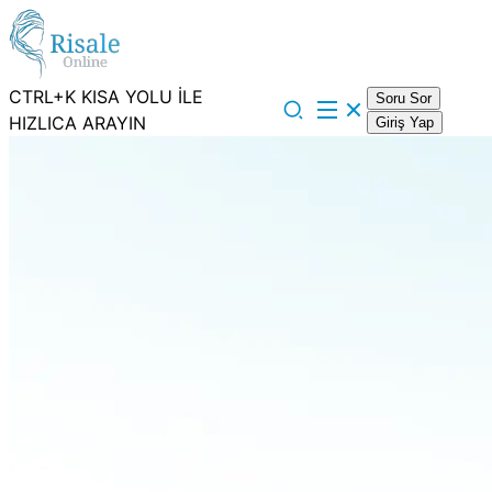
CTRL+K KISA YOLU İLE
Soru Sor
HIZLICA ARAYIN
Giriş Yap