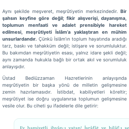
Aynı şekilde meşveret, meşrûtiyetin merkezindedir.
Bir
şahsın keyfine göre değil; fikir alışverişi, dayanışma,
toplumun menfaati ve adalet prensibiyle hareket
edilmesi, meşrûtiyeti İslâm’a yaklaştıran en mühim
unsurlardandır.
Çünkü İslâm’ın toplum hayatında aradığı
tarz, baskı ve tahakküm değil; istişare ve sorumluluktur.
Bu bakımdan meşrûtiyetin esası, yalnız idare şekli değil;
aynı zamanda hukukla bağlı bir ortak akıl ve sorumluluk
anlayışıdır.
Üstad Bediüzzaman Hazretlerinin anlayışında
meşrûtiyetin bir başka yönü de milletin gelişmesine
zemin hazırlamasıdır. İstibdat, kabiliyetleri köreltir;
meşrûtiyet ise doğru uygulanırsa toplumun gelişmesine
vesile olur. Bu ciheti şu ifadelerle dile getirir:
Ey hamiyetli ihvân-ı vatan! İsrâfât ve hilâf-ı şe