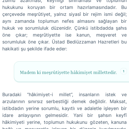
zulmü azaltması, keyfîliği sınırlaması ve toplumun
hukukunu koruyan bir ortam hazırlamasındadır. Bu
çerçevede meşrûtiyet, yalnız siyasî bir rejim ismi değil;
aynı zamanda toplumun nefes almasını sağlayan bir
hukuk ve sorumluluk düzenidir. Çünkü istibdadda şahıs
öne çıkar; meşrûtiyette ise kanun, meşveret ve
sorumluluk öne çıkar. Üstad Bediüzzaman Hazretleri bu
hakikati şu şekilde ifade eder:
1
Madem ki meşrûtiyette hâkimiyet millettedir.
Buradaki “hâkimiyet-i millet”, insanların istek ve
arzularının sınırsız serbestliği demek değildir. Maksat,
istibdadın yerine sorumlu, kayıtlı ve adaletle işleyen bir
idare anlayışının gelmesidir. Yani bir şahsın keyfî
hâkimiyeti yerine, toplumun hukukunu gözeten, kanuna