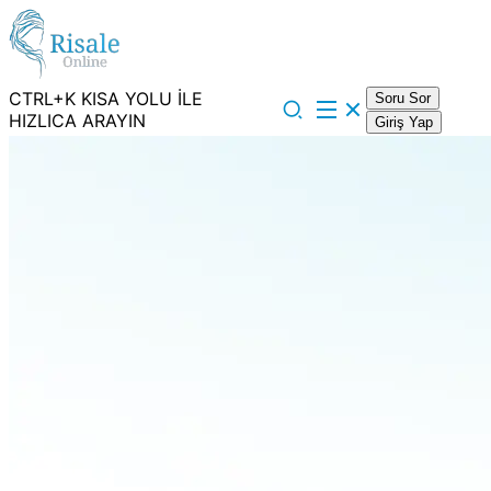
CTRL+K KISA YOLU İLE
Soru Sor
HIZLICA ARAYIN
Giriş Yap