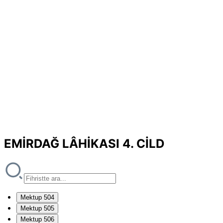
EMİRDAĞ LÂHİKASI 4. CİLD
Mektup 504
Mektup 505
Mektup 506