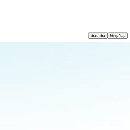
Soru Sor
Giriş Yap