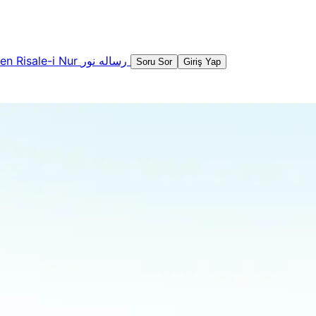
şen
Risale-i Nur
رساله نور
Soru Sor
Giriş Yap