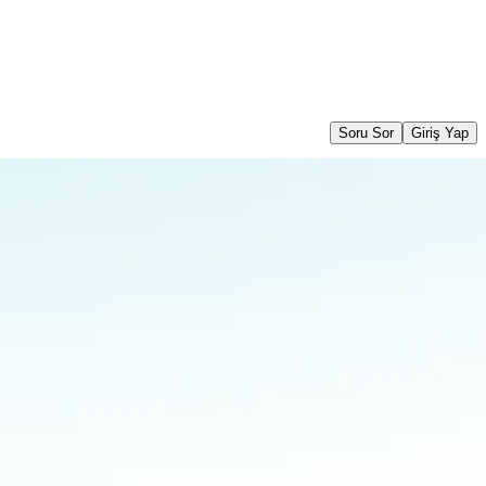
Soru Sor
Giriş Yap