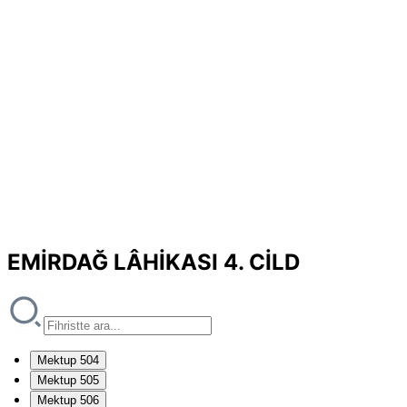
EMİRDAĞ LÂHİKASI 4. CİLD
Mektup 504
Mektup 505
Mektup 506