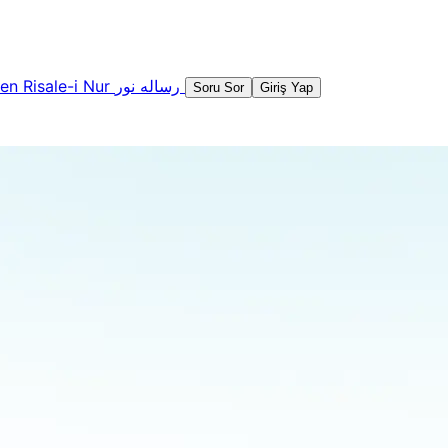
şen
Risale-i Nur
رساله نور
Soru Sor
Giriş Yap