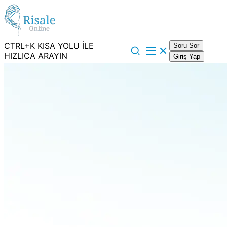
CTRL+K KISA YOLU İLE
Soru Sor
HIZLICA ARAYIN
Giriş Yap