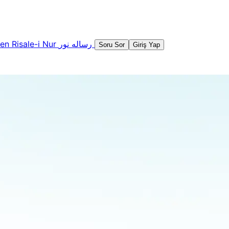
şen
Risale-i Nur
رساله نور
Soru Sor
Giriş Yap