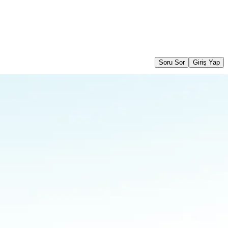
Soru Sor
Giriş Yap