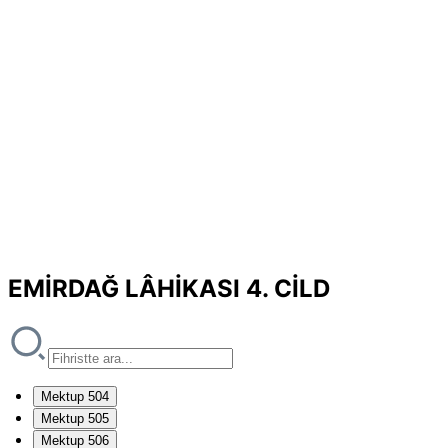
EMİRDAĞ LÂHİKASI 4. CİLD
Mektup 504
Mektup 505
Mektup 506