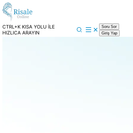
CTRL+K KISA YOLU İLE
Soru Sor
HIZLICA ARAYIN
Giriş Yap