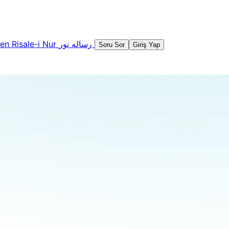
şen
Risale-i Nur
رساله نور
Soru Sor
Giriş Yap