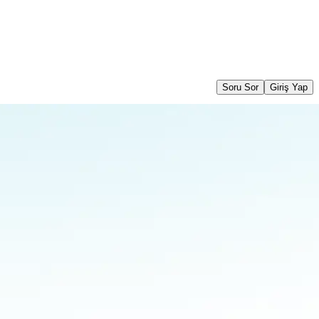
Soru Sor
Giriş Yap