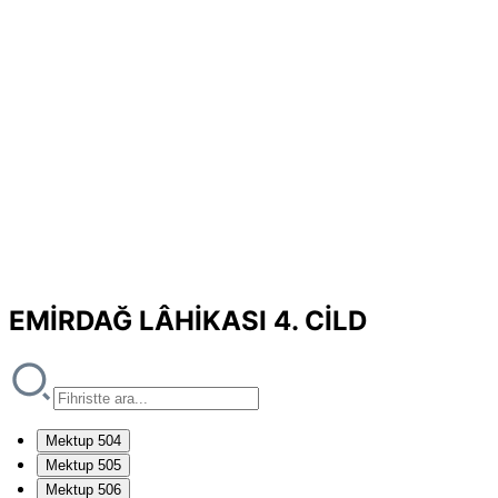
EMİRDAĞ LÂHİKASI 4. CİLD
Mektup 504
Mektup 505
Mektup 506