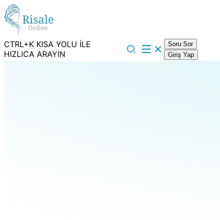
CTRL+K KISA YOLU İLE
Soru Sor
HIZLICA ARAYIN
Giriş Yap