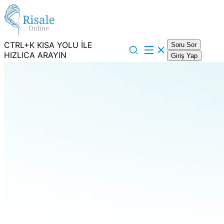
CTRL+K KISA YOLU İLE
Soru Sor
HIZLICA ARAYIN
Giriş Yap