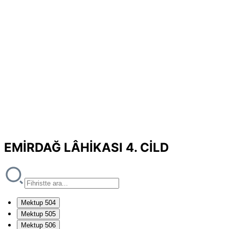
EMİRDAĞ LÂHİKASI 4. CİLD
Mektup 504
Mektup 505
Mektup 506