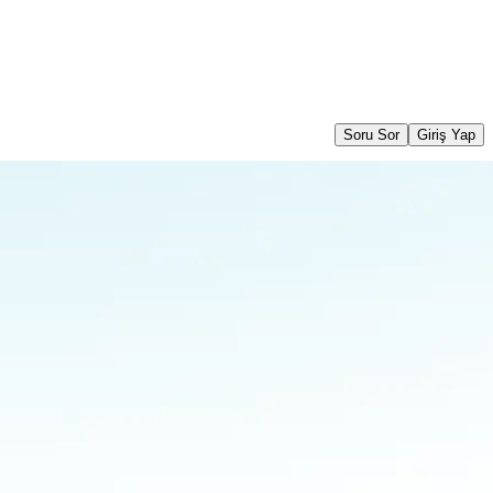
Soru Sor
Giriş Yap