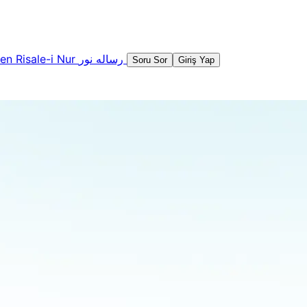
şen
Risale-i Nur
رساله نور
Soru Sor
Giriş Yap