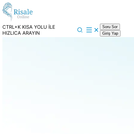
CTRL+K KISA YOLU İLE
Soru Sor
HIZLICA ARAYIN
Giriş Yap