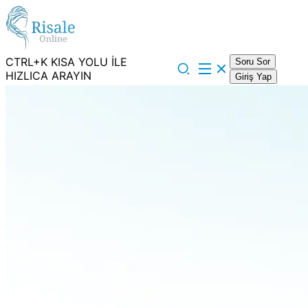
CTRL+K KISA YOLU İLE
Soru Sor
HIZLICA ARAYIN
Giriş Yap