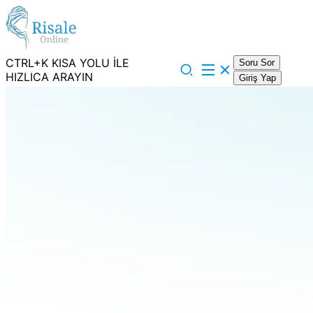
CTRL+K KISA YOLU İLE
Soru Sor
HIZLICA ARAYIN
Giriş Yap