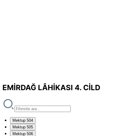
EMİRDAĞ LÂHİKASI 4. CİLD
Mektup 504
Mektup 505
Mektup 506