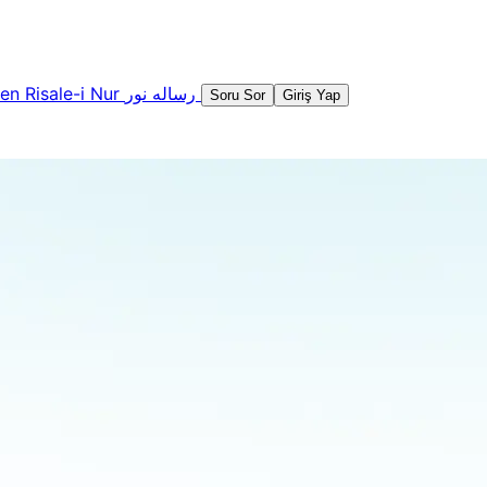
şen
Risale-i Nur
رساله نور
Soru Sor
Giriş Yap