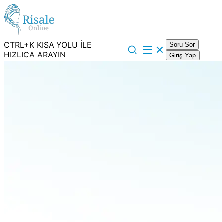
CTRL+K KISA YOLU İLE
Soru Sor
HIZLICA ARAYIN
Giriş Yap