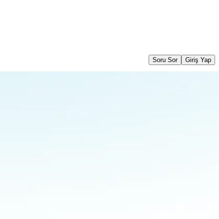
Soru Sor
Giriş Yap