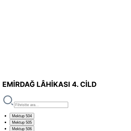
EMİRDAĞ LÂHİKASI 4. CİLD
Mektup 504
Mektup 505
Mektup 506