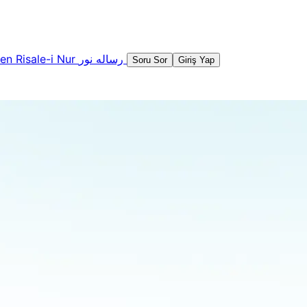
şen
Risale-i Nur
رساله نور
Soru Sor
Giriş Yap