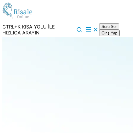
CTRL+K KISA YOLU İLE
Soru Sor
HIZLICA ARAYIN
Giriş Yap