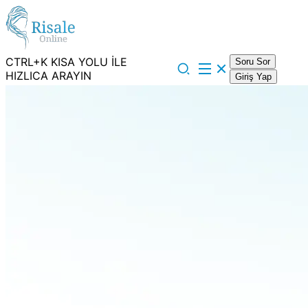
CTRL+K KISA YOLU İLE
Soru Sor
HIZLICA ARAYIN
Giriş Yap