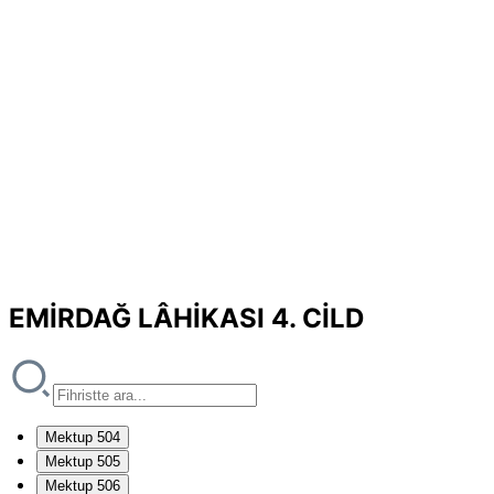
EMİRDAĞ LÂHİKASI 4. CİLD
Mektup 504
Mektup 505
Mektup 506