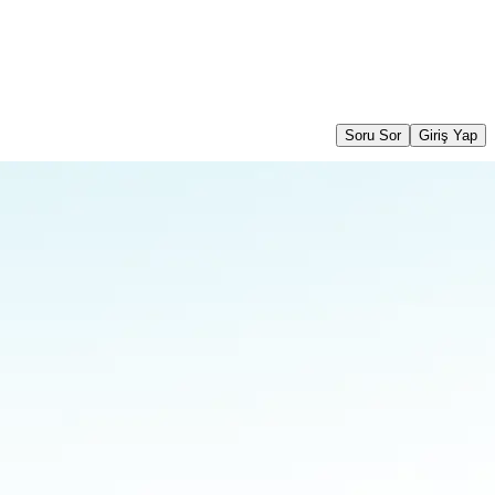
Soru Sor
Giriş Yap