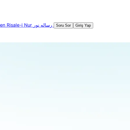
şen
Risale-i Nur
رساله نور
Soru Sor
Giriş Yap