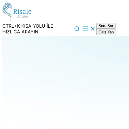
CTRL+K KISA YOLU İLE
Soru Sor
HIZLICA ARAYIN
Giriş Yap