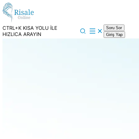
CTRL+K KISA YOLU İLE
Soru Sor
HIZLICA ARAYIN
Giriş Yap