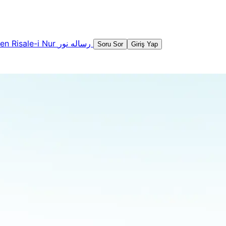
şen
Risale-i Nur
رساله نور
Soru Sor
Giriş Yap