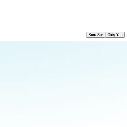
Soru Sor
Giriş Yap