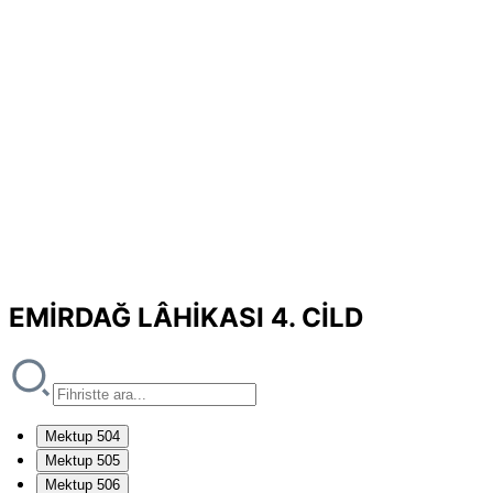
EMİRDAĞ LÂHİKASI 4. CİLD
Mektup 504
Mektup 505
Mektup 506