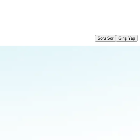
Soru Sor
Giriş Yap