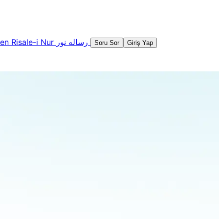
şen
Risale-i Nur
رساله نور
Soru Sor
Giriş Yap