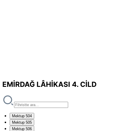
EMİRDAĞ LÂHİKASI 4. CİLD
Mektup 504
Mektup 505
Mektup 506