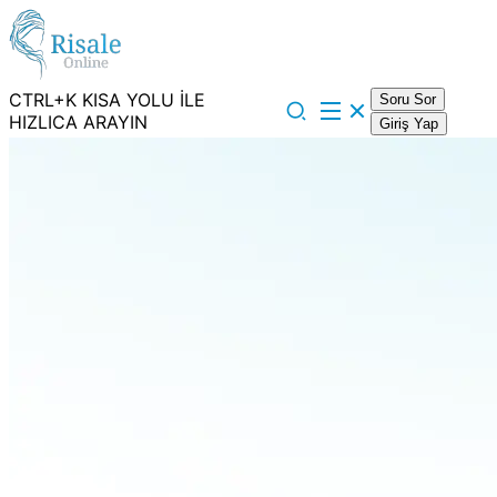
CTRL+K KISA YOLU İLE
Soru Sor
HIZLICA ARAYIN
Giriş Yap