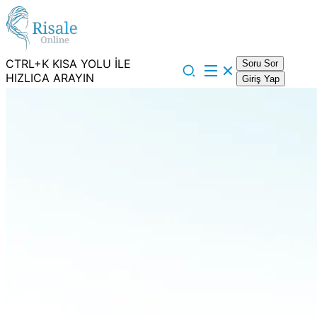
CTRL+K KISA YOLU İLE
Soru Sor
HIZLICA ARAYIN
Giriş Yap