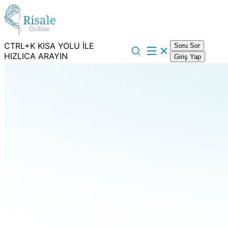
CTRL+K KISA YOLU İLE
Soru Sor
HIZLICA ARAYIN
Giriş Yap