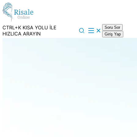
CTRL+K KISA YOLU İLE
Soru Sor
HIZLICA ARAYIN
Giriş Yap