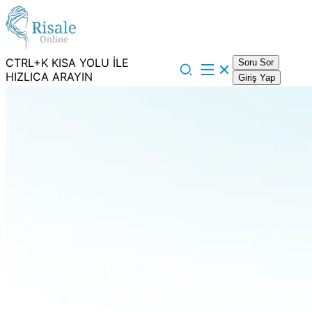
CTRL+K KISA YOLU İLE
Soru Sor
HIZLICA ARAYIN
Giriş Yap