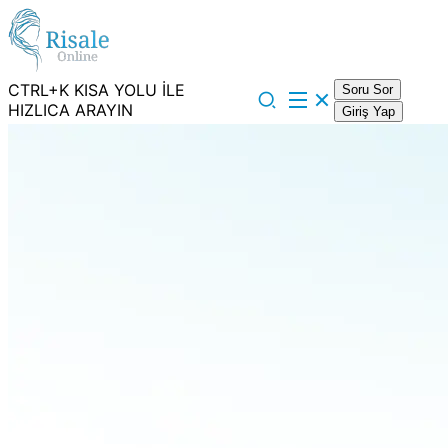
CTRL+K KISA YOLU İLE
Soru Sor
HIZLICA ARAYIN
Giriş Yap