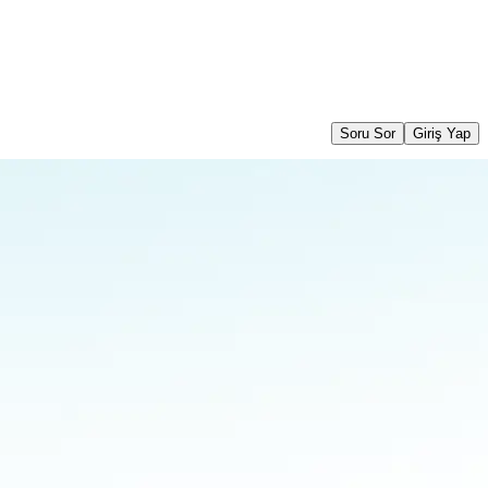
Soru Sor
Giriş Yap