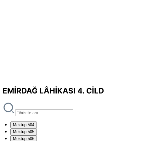
EMİRDAĞ LÂHİKASI 4. CİLD
Mektup 504
Mektup 505
Mektup 506