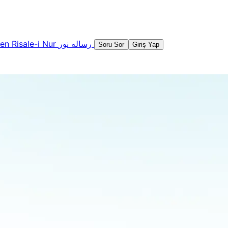
şen
Risale-i Nur
رساله نور
Soru Sor
Giriş Yap