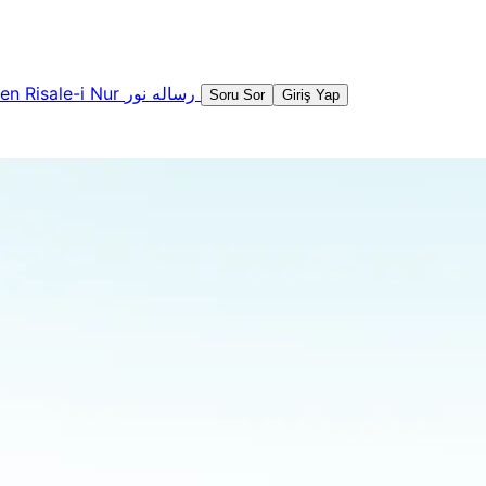
şen
Risale-i Nur
رساله نور
Soru Sor
Giriş Yap