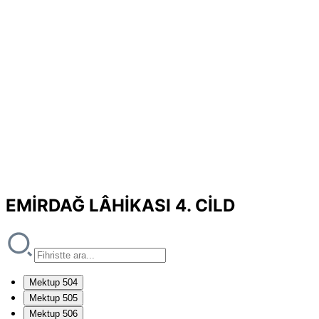
EMİRDAĞ LÂHİKASI 4. CİLD
Mektup 504
Mektup 505
Mektup 506