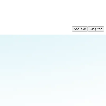
Soru Sor
Giriş Yap