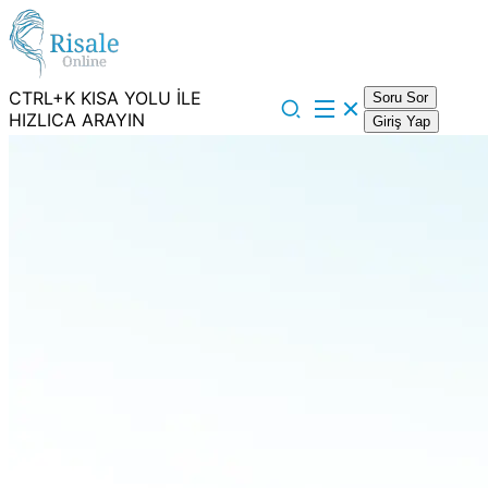
CTRL+K KISA YOLU İLE
Soru Sor
HIZLICA ARAYIN
Giriş Yap