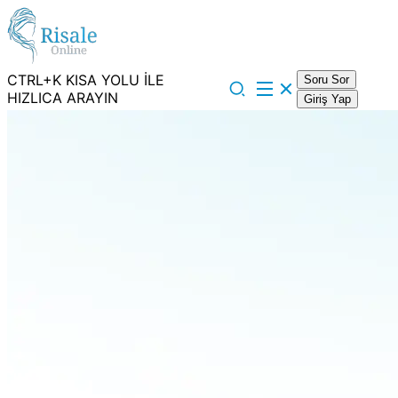
CTRL+K KISA YOLU İLE
Soru Sor
HIZLICA ARAYIN
Giriş Yap