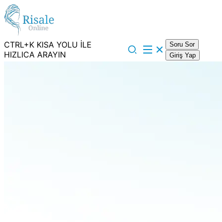
CTRL+K KISA YOLU İLE
Soru Sor
HIZLICA ARAYIN
Giriş Yap