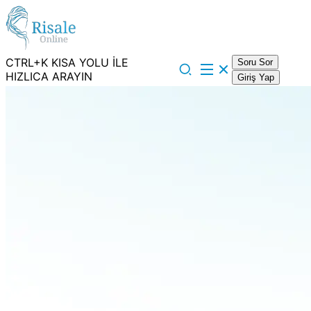
CTRL+K KISA YOLU İLE
Soru Sor
HIZLICA ARAYIN
Giriş Yap