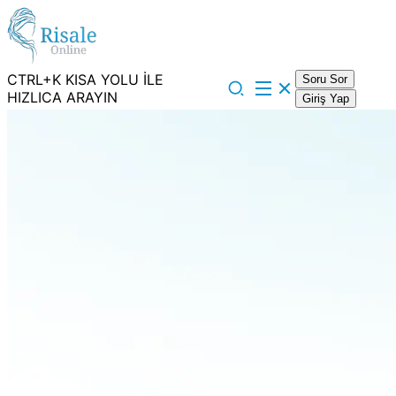
CTRL+K KISA YOLU İLE
Soru Sor
HIZLICA ARAYIN
Giriş Yap