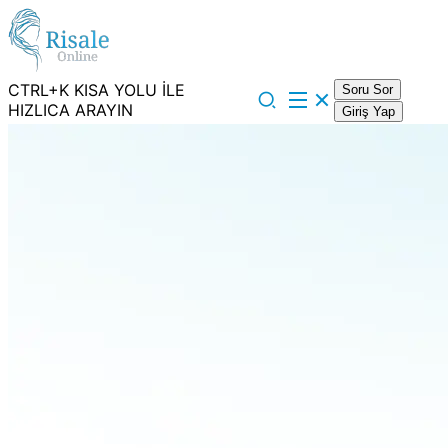
CTRL+K KISA YOLU İLE
Soru Sor
HIZLICA ARAYIN
Giriş Yap