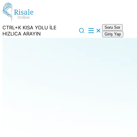
CTRL+K KISA YOLU İLE
Soru Sor
HIZLICA ARAYIN
Giriş Yap